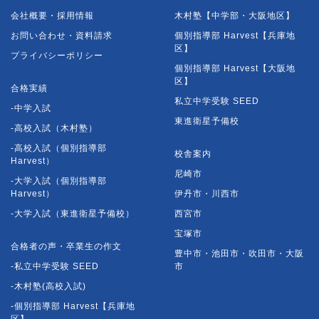
会社概要・採用情報
木村塾【中学部・大阪地区】
お問い合わせ・資料請求
個別指導部 Harvest【兵庫地
区】
プライバシーポリシー
個別指導部 Harvest【大阪地
区】
合格実績
私立中学受験 SEED
-中学入試
東進衛星予備校
-高校入試（木村塾）
-高校入試（個別指導部
校舎案内
Harvest）
尼崎市
-大学入試（個別指導部
Harvest）
伊丹市・川西市
-大学入試（東進衛星予備校）
西宮市
宝塚市
合格者の声・卒業生の作文
豊中市・池田市・吹田市・大阪
-私立中学受験 SEED
市
-木村塾(高校入試)
-個別指導部 Harvest【兵庫地