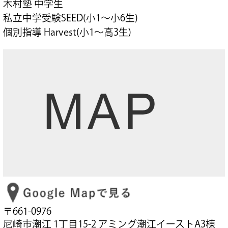
木村塾 中学生
私立中学受験SEED(小1～小6生)
個別指導 Harvest(小1～高3生)
〒661-0976
尼崎市潮江 1丁目15-2 アミング潮江イーストA3棟